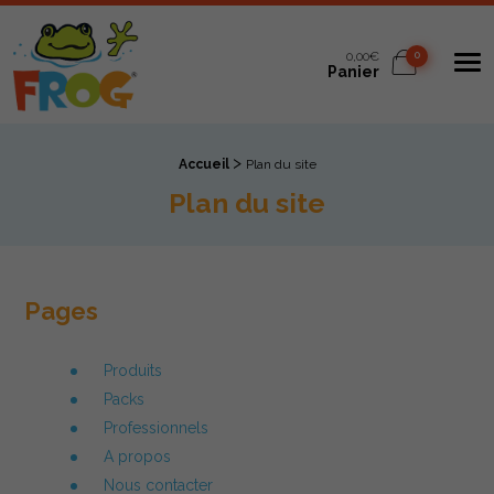
Spa Frog
0,00€
0
Me
Panier
>
Fil d'Ariane :
Accueil
Plan du site
Plan du site
Pages
Produits
Packs
Professionnels
A propos
Nous contacter