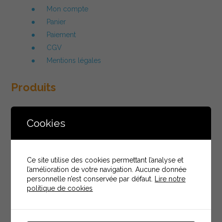
Mon compte
Panier
Paiement
CGV
Mentions légales
Produits
Pack 3 cartouches SpaFrog Conditioning
Cookies
Bandelettes Insta 3+
Pack Spa Frog - 3 cartouches jaunes
Kit de Réparation Frog
Ce site utilise des cookies permettant l’analyse et
Pack Spa Frog - 1 an
l’amélioration de votre navigation. Aucune donnée
Pack Spa Frog - 4 mois
personnelle n’est conservée par défaut.
Lire notre
politique de cookies
Pack Flotteur + 2 Cartouches
Pack Spa Frog - 12 cartouches jaunes
Pack Spa Frog - 15 cartouches