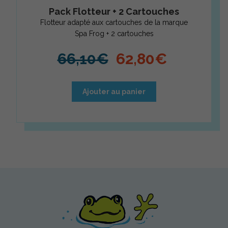
Pack Flotteur + 2 Cartouches
Flotteur adapté aux cartouches de la marque
Spa Frog + 2 cartouches
Le prix initial é
Le prix 
66,10
€
62,80
€
Ajouter au panier
Spa Frog