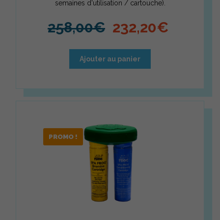
semaines d'utilisation / cartouche).
Le prix initial é
Le prix
258,00
€
232,20
€
Ajouter au panier
PROMO !