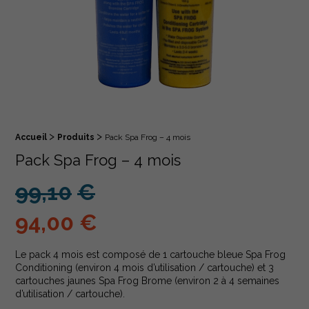
>
>
Fil d'Ariane :
Accueil
Produits
Pack Spa Frog – 4 mois
Pack Spa Frog – 4 mois
99,10
€
Le prix initial était : 99,10€.
94,00
€
Le prix actuel est : 94,00€.
Le pack 4 mois est composé de 1 cartouche bleue Spa Frog
Conditioning (environ 4 mois d’utilisation / cartouche) et 3
cartouches jaunes Spa Frog Brome (environ 2 à 4 semaines
d’utilisation / cartouche).