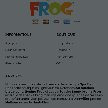
INFORMATIONS
BOUTIQUE
A propos
Nos produits
Nous contacter
Nos packs
Mentions légales
Mon compte
Plan du site
CGV
A PROPOS
Nous sommes importateurs
français
de la marque
Spa Frog
.
Dans notre boutique en ligne vous trouverez des
cartouches
bleue conditioning
Frog
et des
cartouche jaune brome Frog
ainsi que des
packs Frog
mais également des
pièces détachées
et des
flotteurs
. Vous pouvez nous retrouver à
Dietwiller
près de
Mulhouse
dans le
Haut-Rhin
.