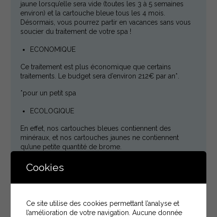
jaune lorsqu’elle sera vide (toutes les 3 à 5 semaines
environ) et la cartouche bleue tous les 4 mois.
Désormais, vous pourrez partir en vacances sans vous
soucier du traitement de votre spa !
ECONOMIQUE
Ce traitement est plus économique que certains
traitements. Le budget sera d’environ 212€ par an*.
*pour un petit spa
ECOLOGIQUE
En effet, nos cartouches bleues contiennent des
minéraux, et nos cartouches jaunes ne contiennent
qu’une petite quantité de brome.
Cookies
Produits relatifs
Ce site utilise des cookies permettant l’analyse et
l’amélioration de votre navigation. Aucune donnée