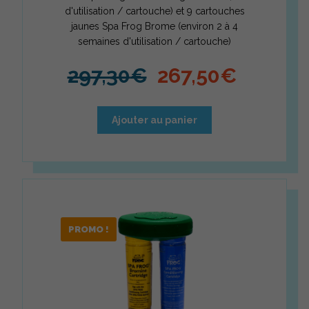
d'utilisation / cartouche) et 9 cartouches
jaunes Spa Frog Brome (environ 2 à 4
semaines d'utilisation / cartouche)
Le prix initial é
Le prix
297,30
€
267,50
€
Ajouter au panier
PROMO !