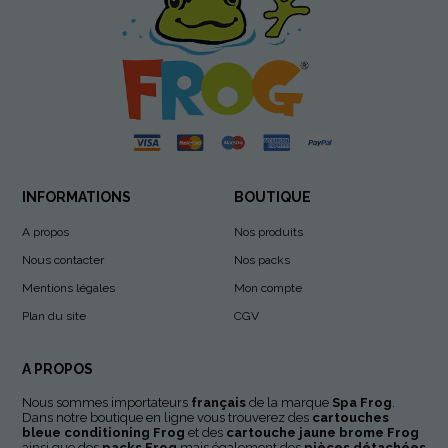
INFORMATIONS
BOUTIQUE
A propos
Nos produits
Nous contacter
Nos packs
Mentions légales
Mon compte
Plan du site
CGV
A PROPOS
Nous sommes importateurs
français
de la marque
Spa Frog
.
Dans notre boutique en ligne vous trouverez des
cartouches
bleue conditioning
Frog
et des
cartouche jaune brome Frog
ainsi que des
packs Frog
mais également des
pièces détachées