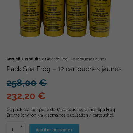
>
>
Fil d'Ariane :
Accueil
Produits
Pack Spa Frog – 12 cartouches jaunes
Pack Spa Frog – 12 cartouches jaunes
258,00
€
Le prix initial était : 258,00€
232,20
€
Le prix actuel est : 232,20€.
Ce pack est composé de 12 cartouches jaunes Spa Frog
Brome (environ 3 à 5 semaines d’utilisation / cartouche).
quantité de Pack Spa Frog - 12 cartouches jaunes
Ajouter au panier