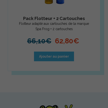
Pack Flotteur + 2 Cartouches
Flotteur adapté aux cartouches de la marque
Spa Frog + 2 cartouches
Le prix initial é
Le prix 
66,10
€
62,80
€
Ajouter au panier
Spa Frog