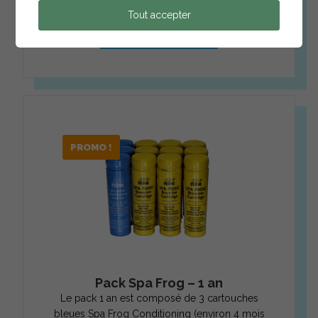
Tout accepter
Ajouter au panier
PROMO !
Pack Spa Frog – 1 an
Le pack 1 an est composé de 3 cartouches
bleues Spa Frog Conditioning (environ 4 mois