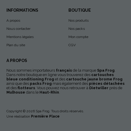
INFORMATIONS
BOUTIQUE
A propos
Nos produits
Nous contacter
Nos packs
Mentions légales
Mon compte
Plan du site
CGV
A PROPOS
Nous sommes importateurs
français
de la marque
Spa Frog
.
Dans notre boutique en ligne vous trouverez des
cartouches
bleue conditioning
Frog
et des
cartouche jaune brome Frog
ainsi que des
packs Frog
mais également des
pièces détachées
et des
flotteurs
. Vous pouvez nous retrouver à
Dietwiller
près de
Mulhouse
dans le
Haut-Rhin
.
Copyright © 2026
Spa Frog
. Tous droits réservés.
Une réalisation
Première Place