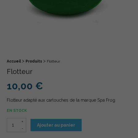
>
>
Fil d'Ariane :
Accueil
Produits
Flotteur
Flotteur
10,00
€
Flotteur adapté aux cartouches de la marque Spa Frog
EN STOCK
quantité de Flotteur
Ajouter au panier